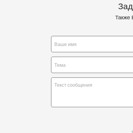
Зад
Также 