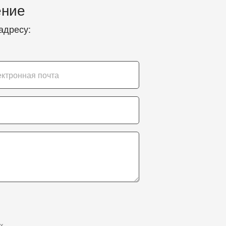
ение
адресу:
х