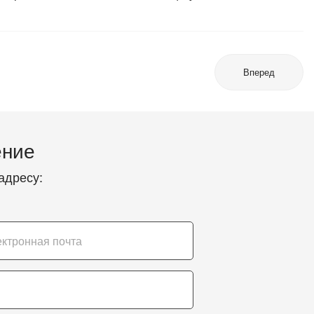
Вперед
ение
адресу: