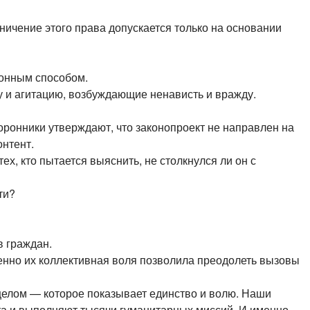
ичение этого права допускается только на основании
конным способом.
у и агитацию, возбуждающие ненависть и вражду.
оронники утверждают, что законопроект не направлен на
онтент.
ех, кто пытается выяснить, не столкнулся ли он с
ти?
в граждан.
енно их коллективная воля позволила преодолеть вызовы
 целом — которое показывает единство и волю. Наши
а и выполняют тысячи гуманитарных миссий. И именно