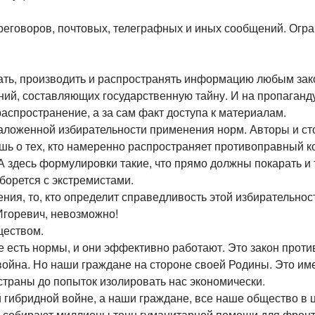
еговоров, почтовых, телеграфных и иных сообщений. Огран
вать, производить и распространять информацию любым за
ний, составляющих государственную тайну. И на пропаганд
распространение, а за сам факт доступа к материалам.
 заложенной избирательности применения норм. Авторы и ст
шь о тех, кто намеренно распространяет противоправный к
 здесь формулировки такие, что прямо должны покарать и т
 борется с экстремистами.
ения, то, кто определит справедливость этой избирательнос
 Игоревич, невозможно!
ществом.
же есть нормы, и они эффективно работают. Это закон проти
война. Но наши граждане на стороне своей Родины. Это им
страны до попыток изолировать нас экономически.
й гибридной войне, а наши граждане, все наше общество в
 собирают миллионы тонн гуманитарной помощи для фронт