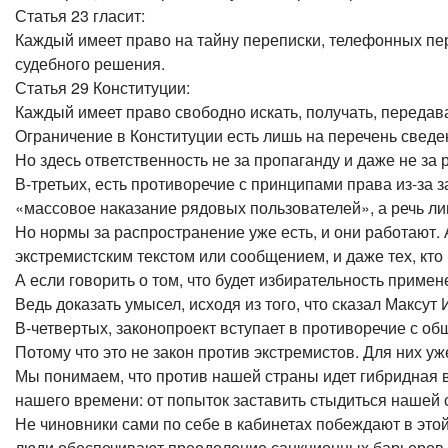
Статья 23 гласит:
Каждый имеет право на тайну переписки, телефонных пер
судебного решения.
Статья 29 Конституции:
Каждый имеет право свободно искать, получать, переда
Ограничение в Конституции есть лишь на перечень сведе
Но здесь ответственность не за пропаганду и даже не за 
В-третьих, есть противоречие с принципами права из-за
«массовое наказание рядовых пользователей», а речь ли
Но нормы за распространение уже есть, и они работают. А
экстремистским текстом или сообщением, и даже тех, кто
А если говорить о том, что будет избирательность примен
Ведь доказать умысел, исходя из того, что сказал Максут
В-четвертых, законопроект вступает в противоречие с об
Потому что это не закон против экстремистов. Для них у
Мы понимаем, что против нашей страны идет гибридная 
нашего времени: от попыток заставить стыдиться нашей 
Не чиновники сами по себе в кабинетах побеждают в это
люди обеспечивают преодоление санкционных барьеров,