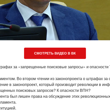
СМОТРЕТЬ ВИДЕО В ВК
трафах за «запрещенные поисковые запросы» и опасности
ламентом. Во втором чтении из законопроекта о штрафах за
ние в законопроект, который производит революции в ин
рещенных поисковых запросов? К опасности ВПН?
амента был лишен права на обсуждение этих революционных
гламента.
титуцией.