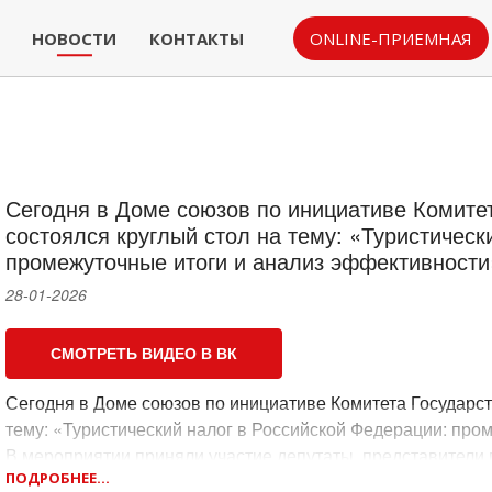
НОВОСТИ
КОНТАКТЫ
ONLINE-ПРИЕМНАЯ
Сегодня в Доме союзов по инициативе Комите
состоялся круглый стол на тему: «Туристическ
промежуточные итоги и анализ эффективности
28-01-2026
СМОТРЕТЬ ВИДЕО В ВК
Сегодня в Доме союзов по инициативе Комитета Государст
тему: «Туристический налог в Российской Федерации: про
В мероприятии приняли участие депутаты, представители
ПОДРОБНЕЕ...
муниципалитетов и туристической отрасли.