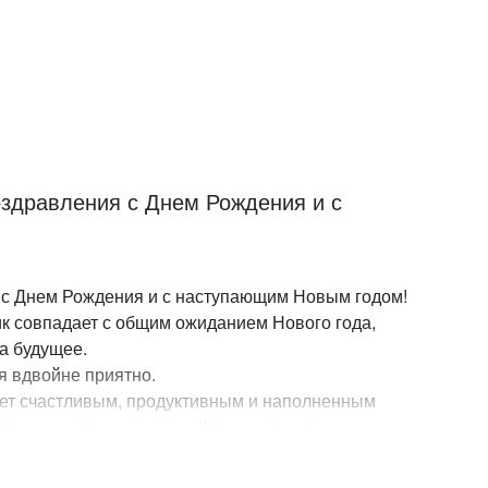
оздравления с Днем Рождения и с
я с Днем Рождения и с наступающим Новым годом!
ик совпадает с общим ожиданием Нового года,
а будущее.
я вдвойне приятно.
дет счастливым, продуктивным и наполненным
тью в завтрашнем дне. Желаю здоровья,