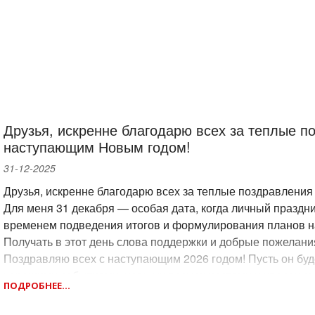
Друзья, искренне благодарю всех за теплые п
наступающим Новым годом!
31-12-2025
Друзья, искренне благодарю всех за теплые поздравлени
Для меня 31 декабря — особая дата, когда личный праздн
временем подведения итогов и формулирования планов н
Получать в этот день слова поддержки и добрые пожелани
Поздравляю всех с наступающим 2026 годом! Пусть он бу
хорошими событиями, новыми возможностями и увереннос
ПОДРОБНЕЕ...
благополучия и успехов во всех добрых начинаниях!