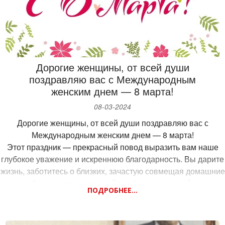
высокоскоростной железнодорожной магистрали Москва —
Казань.
В настоящее время, по данным РЖД, развитие
внутригородского железнодорожного сообщения в Казани в
объеме 1 этапа (маршрут Казань II – Аэропорт) включено в
Дорогие женщины, от всей души
федеральный проект «Развитие общественного
поздравляю вас с Международным
транспорта», его предварительная реализация возможна
женским днем — 8 марта!
после 2025 года.
По проекту ВСМ Москва — Казань завершена разработка
08-03-2024
проектно-сметной документации.
Дорогие женщины, от всей души поздравляю вас с
Международным женским днем — 8 марта!
Этот праздник — прекрасный повод выразить вам наше
глубокое уважение и искреннюю благодарность. Вы дарите
жизнь, заботитесь о близких, зачастую совмещая домашние
обязанности с активной профессиональной и
ПОДРОБНЕЕ...
общественной деятельностью.
Вы являетесь источником вдохновения и радости, мы
ценим вас за вашу силу, ум и способность преодолевать