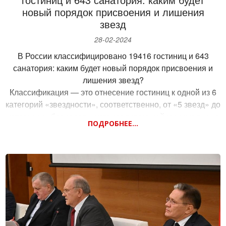
предложения КПРФ по формированию бюджета развития,
новый порядок присвоения и лишения
которые позволяют серьезно увеличить доходную часть
звезд
бюджета нашей страны.
Председатель ЦК КПРФ Геннадий Зюганов так
28-02-2024
прокомментировал послание: «В этом послании сделаны
В России классифицировано 19416 гостиниц и 643
позитивные, реальные шаги в сторону укрепления нашей
санатория: каким будет новый порядок присвоения и
безопасности и мобилизации общества. Но если не решить
лишения звезд?
проблему насыщения бюджета финансами, если не
Классификация — это отнесение гостиниц к одной из 6
подготовить соответствующие кадры, если не улучшить
категорий «звездности», соответственно, от «5 звезд» до
систему управления и персональной ответственности,
категории «без звезд», устанавливающей минимальные
многие президентские пожелания опять повиснут в
ПОДРОБНЕЕ...
требования, позволяющие определить средство
воздухе».
размещения как гостиницу.
Сегодня на заседании Комитета Государственной Думы по
туризму и развитию туристической инфраструктуры
обсудили вопрос совершенствования системы
классификации средств размещения.
Среди выявленных проблем: низкие требования к
классификаторам гостиниц, проведение классификаций
без непосредственного выезда на объект, не соответствие