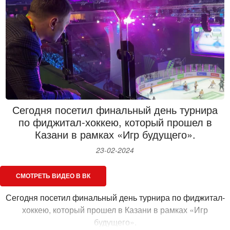
России Дмитрия Чернышенко, Раиса Республики Татарстан
Рустама Минниханова, гендиректора АО «Корпорация
Туризм.РФ» Сергея Суханова были подписаны два
соглашения на общую сумму более 6,5 млрд рублей между
«Корпорацией Туризм.РФ и инвесторами.
На встрече обсудили дальнейшие этапы по реализации
проекта. Кроме того, в ходе совещания обсудили
реализацию мероприятий национального проекта «Туризм
и индустрия гостеприимства» на 2024 год.
Сегодня посетил финальный день турнира
по фиджитал-хоккею, который прошел в
Казани в рамках «Игр будущего».
23-02-2024
СМОТРЕТЬ ВИДЕО В ВК
Сегодня посетил финальный день турнира по фиджитал-
хоккею, который прошел в Казани в рамках «Игр
будущего».