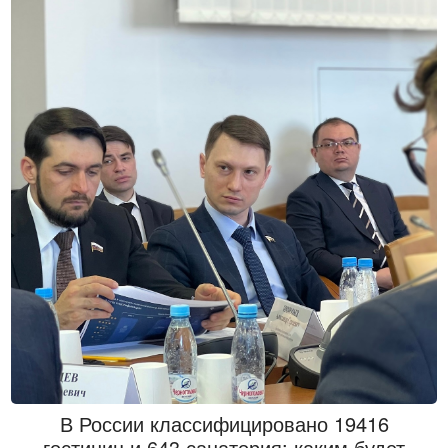
— Модернизация ЖКХ. До 2030 г. на эти цели будет
направлено более 4,5 трлн рублей.
— Включение в программу социальной газификации домов
в садоводческих товариществах.
— Развитие стратегического транспортного коридора
«Россия» от Санкт-Петербурга до Владивостока. В текущем
году трасса М-12 от Москвы до Казани, открытая в
прошлом году, будет продлена до Екатеринбурга, а в 2025
году — до Тюмени.
— Развитие высокоскоростных железных дорог. Первый
маршрут пройдет между Москвой и Санкт-Петербургом.
Затем в перспективе — в Казань и на Урал, в Ростов-на-
Дону и на Черноморское побережье.
Подводя итоги, хочу отметить, что особое внимание
вопросам семей, снижению бедности, здоровью,
образованию, науке, которое высказано в послании,
обнадеживает. Хотя под это требуются большие
В России классифицировано 19416
финансовые ресурсы. Именно поэтому актуальны
гостиниц и 643 санатория: каким будет