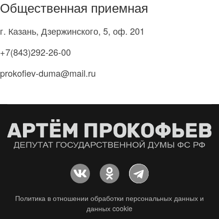
Общественная приемная
делах и начинаниях!
г. Казань, Дзержинского, 5, оф. 201
+7(843)292-26-00
prokofiev-duma@mail.ru
Политика в отношении обработки персональных данных и
данных cookie