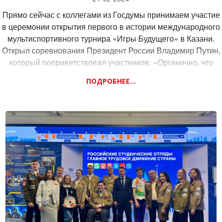
Прямо сейчас с коллегами из Госдумы принимаем участие
в церемонии открытия первого в истории международного
мультиспортивного турнира «Игры Будущего» в Казани.
Открыл соревнования Президент России Владимир Путин,
который поприветствовал участников: «Органично, что
идея объединить классический и кибер-спорт была
ПОДРОБНЕЕ...
рождена в России. Наша страна была и остается одной из
ведущих спортивных держав планеты».
В торжественной церемонии открытия принимают участие
лидеры ряда стран: Белоруссии, Казахстана, Киргизии,
Таджикистана, Узбекистана.
«Игры будущего» — масштабное событие на стыке спорта,
науки и технологий, объединяющее классические и
цифровые виды спорта.
Участие в соревнованиях примут более 270 команд и
более 2000 спортсменов из более чем 100 стран.