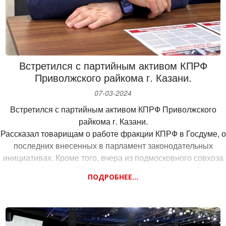
Встретился с партийным активом КПРФ
Приволжского райкома г. Казани.
07-03-2024
Встретился с партийным активом КПРФ Приволжского
райкома г. Казани.
Рассказал товарищам о работе фракции КПРФ в Госдуме, о
последних внесенных в парламент законодательных
инициативах. Кроме того, вчера из подмосковного совхоза
им. Ленина КПРФ отправила на Донбасс 123-й
ПОДРОБНЕЕ...
гуманитарный конвой. Также обсудили предвыборные
дебаты кандидатов в президенты, подготовку к
предстоящему наблюдению за ходом голосования.