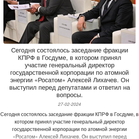
гостиниц присвоенным «звездам». Кроме того, отсутствует
сама процедура по «снижению» количества звезд.
Все эти вопросы планируется урегулировать посредством
реформирования процедуры классификации средств
размещения.
Сегодня состоялось заседание фракции
Выбор семейного образования и центра «Хочу Учиться»
КПРФ в Госдуме, в котором принял
стал для нас судьбоносным решением. Как многодетная
участие генеральный директор
мама, я прекрасно осознавала, что обычный школьный
государственной корпорации по атомной
график сильно усложняет повседневную жизнь и мешает
энергии «Росатом» Алексей Лихачев. Он
уделять достаточно времени каждому ребёнку. И данная
выступил перед депутатами и ответил на
школа дистанционного обучения
дала нам потрясающие
вопросы.
преимущества, став основой счастливой семейной жизни.
Главная прелесть центра — гибкость и уважение к нуждам
27-02-2024
каждого ученика. График занятий устанавливается
Сегодня состоялось заседание фракции КПРФ в Госдуме, в
совместно с родителями, давая возможность заниматься
котором принял участие генеральный директор
утром, днём или вечером, когда это удобно конкретной
государственной корпорации по атомной энергии
семье.
«Росатом» Алексей Лихачев. Он выступил перед