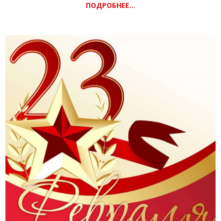
Хоккей в формате «фиджитал» проверяет навыки
ПОДРОБНЕЕ...
спортсменов как в хоккейном симуляторе, так и на ледовой
площадке.
Счет двух этапов суммируется.
Этот современный вид спорта набирает популярность.
Сейчас дети и молодежь увлекаются компьютерными
играми, а фиджитал-спорт, включающий помимо
виртуальных еще и реальные соревнования, способствует
не только интеллектуальному развитию детей и молодежи,
но и физическому.
«Игры будущего» показывают большой интерес к такому
формату как со стороны молодых спортсменов, так
зрителей.
За первое место в фиджитал-хоккее на «Играх будущего»
боролись российские команды «Cosmos х17» и «Liga Pro
Team» — победу одержала последняя.
А команда из Татарстана «Ак Барс» в борьбе за третье
место обошла команду «Baltic Select», состоящую из
спортсменов из стран Прибалтики.