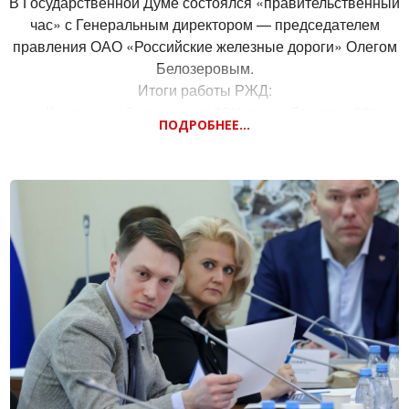
В Государственной Думе состоялся «правительственный
произошла перенастройка с выездного туризма на туризм
час» с Генеральным директором — председателем
внутренний, изменились взаимоотношения между
правления ОАО «Российские железные дороги» Олегом
участниками рынка.
Белозеровым.
Кроме того, продолжается работа по совершенствованию
Итоги работы РЖД:
законодательного регулирования по новым направлениям
— Компания обеспечивает 85% грузооборота и 28%
туризма, таким как сельский туризм, медицинский туризм и
ПОДРОБНЕЕ...
пассажирооборота всей транспортной системы Российской
т.д. Одним словом, идет процесс трансформации
Федерации.
туристического рынка, требующий соответствующей
— Доходы РЖД с 2018 года выросли в полтора раза и
адаптации законодательства.
достигли 2,6 трлн рублей в 2023 году, объем инвестиций за
шесть лет увеличился в 2,5 раза и в 2023 году превысил 1,2
трлн рублей.
— Пассажирский комплекс обслуживает и перевозит 1,2
млрд пассажиров в год. Это более 2,5 млн рейсов. 2023 год
является рекордным.
РЖД также продолжает реализовывать программу
обновления подвижного состава, инфраструктуры.
Программа обновления формируется в размере около
1100 вагонов в год. Целевая задача РЖД — сокращение