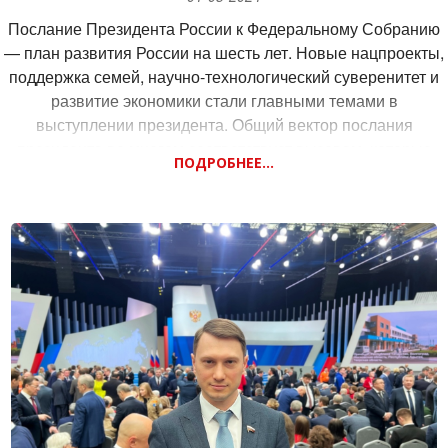
Послание Президента России к Федеральному Собранию
— план развития России на шесть лет. Новые нацпроекты,
поддержка семей, научно-технологический суверенитет и
развитие экономики стали главными темами в
выступлении президента. Общий вектор послания
президента во многом соответствует вызовам, которые
ПОДРОБНЕЕ...
брошены нашей стране, он соответствует потребностям
граждан. Так, многие социальные вопросы, которые КПРФ
давно обозначала и на которых мы настаивали, были
поставлены в первую очередь.
Отметил ряд ключевых моментов, прозвучавших в
выступлении главы государства.
— В дополнение к действующим будут запущены новые
национальные проекты: «Семья», «Молодежь России»,
«Кадры», «Экономика данных», «Продолжительная и
активная жизнь».
— Поддержка семей и улучшение демографической
ситуации.