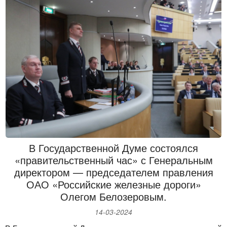
увеличения государственной поддержки российской
туристской отрасли. Заложенные в рамках нацпроекта
основные направления господдержки — налоговые
льготы, субсидии, программы финансовой поддержки
отрасли в течение последних лет демонстрируют свою
эффективность. Сегодня внутренний туризм динамично
развивается — спрос на туристические поездки по России
за 2023 год вырос на 20% и продолжает стабильно расти.
В послании Президента России перед туристической
отраслью были поставлены амбициозные задачи. Так, в
своем выступлении президент отметил, что в целом по
стране до 2030 года турпоток должен практически
В Государственной Думе состоялся
удвоиться — до 140 миллионов человек в год. При этом
«правительственный час» с Генеральным
вклад туризма в ВВП России также вырастет вдвое — до
директором — председателем правления
пяти процентов. Эти цели и ведущие к ним задачи должны
ОАО «Российские железные дороги»
найти свое отражение в документах стратегического
Олегом Белозеровым.
планирования, включая национальный проект.
Одной из важных задач остается появление нового закона
14-03-2024
о туризме, поскольку изменилась сама структура отрасли,