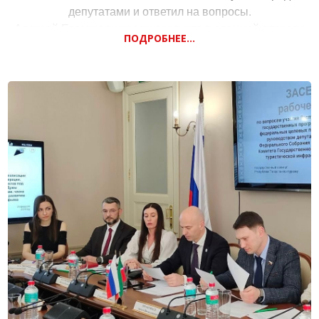
депутатами и ответил на вопросы.
Алексей Евгеньевич рассказал, что в атомной отрасли
ПОДРОБНЕЕ...
России насчитывается около 460 предприятий и 360 тысяч
работников. Вклад атомной отрасли в ВВП — около 2
триллионов рублей.
Работники атомной отрасли гордятся наследием
советского прошлого. В СССР был создан ядерный щит. В
СССР была построена первая атомная станция и первый
атомный ледокол. И в наши дни Россия не утратила
лидерские позиции в этом направлении. Так, мы по-
прежнему являемся первыми в мире по экспорту ядерных
технологий.
Председатель ЦК КПРФ Геннадий Зюганов отметил, что
атомная отрасль заслуженно является гордостью страны.
Официальный сайт
Мостбет
казино предлагает огромный
выбор развлечений: слоты, рулетка, покер, блэкджек,
лайв‑игры с реальными дилерами и уникальные шоу‑игры.
Платформа сотрудничает с ведущими провайдерами, что
гарантирует высокое качество графики, звука и честность