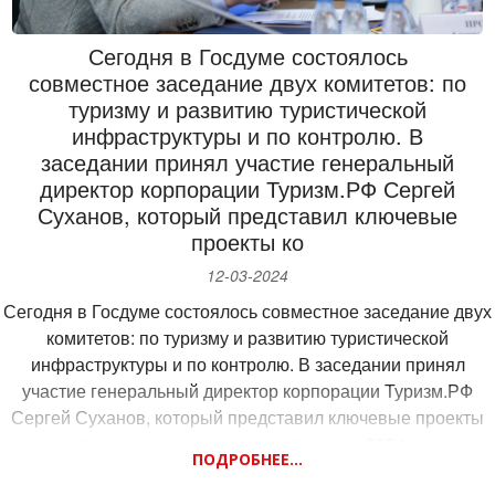
среднего возраста вагона с 12,5 до 10 лет.
Вторая задача РЖД — обновление пассажирской
Сегодня в Госдуме состоялось
инфраструктуры. Сегодня она включает более 10 тысяч
совместное заседание двух комитетов: по
остановочных пунктов, на которых расположены более
туризму и развитию туристической
1200 вокзалов и свыше 17 тысяч платформ.
инфраструктуры и по контролю. В
Предстоит еще большая работа, в том числе по
заседании принял участие генеральный
реализации поручений Президента в части развития
директор корпорации Туризм.РФ Сергей
железнодорожной инфраструктуры, строительства
Суханов, который представил ключевые
высокоскоростных магистралей, которые охватят 80%
проекты ко
населения нашей страны.
12-03-2024
КПРФ многое сделала для сохранения российских
железных дорог в руках государства в сложные годы и
Сегодня в Госдуме состоялось совместное заседание двух
поддерживает развитие РЖД сегодня, включая
комитетов: по туризму и развитию туристической
перспективные проекты. Депутаты партии особое
инфраструктуры и по контролю. В заседании принял
внимание обратили на задачу сохранения доступности
участие генеральный директор корпорации Туризм.РФ
пассажирских перевозок, особенно для семей с детьми, а
Сергей Суханов, который представил ключевые проекты
также на задачу развития кадрового ресурса — ведь
корпорации и рассказал о задачах на 2024 год.
ПОДРОБНЕЕ...
холдинг РЖД является крупнейшим работодателем, где
Сегодня перед туристической отраслью стоит задача по
трудится 900 тысяч человек.