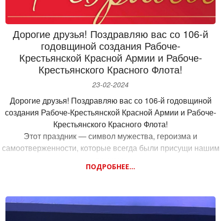
Дорогие друзья! Поздравляю вас со 106-й
годовщиной создания Рабоче-
Крестьянской Красной Армии и Рабоче-
Крестьянского Красного Флота!
23-02-2024
Дорогие друзья! Поздравляю вас со 106-й годовщиной
создания Рабоче-Крестьянской Красной Армии и Рабоче-
Крестьянского Красного Флота!
Этот праздник — символ мужества, героизма и
самоотверженности, которые всегда были присущи нашим
воинам.
ПОДРОБНЕЕ...
Выражаю глубокую благодарность всем, кто стоит на
страже нашей Родины, кто готов в любой момент встать на
ее защиту.
Желаю вам крепкого здоровья, успехов в службе,
благополучия!