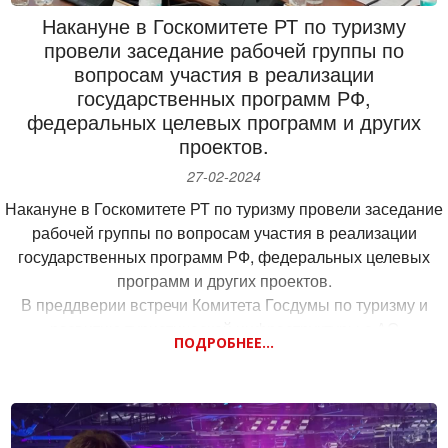
Накануне в Госкомитете РТ по туризму
генерации результатов. Такой разнообразный ассортимент
провели заседание рабочей группы по
позволяет каждому игроку найти формат, соответствующий
вопросам участия в реализации
его вкусу и стилю игры, от классических автоматов до
государственных программ РФ,
современных джекпотов. В 90-е годы усилиями нашей
федеральных целевых программ и других
фракции удалось уберечь эту отрасль (как и военно-
проектов.
промышленный комплекс) от разрушения.
«От вашей отрасли во многом зависит безопасность
27-02-2024
России и наше будущее», - резюмировал Геннадий
Накануне в Госкомитете РТ по туризму провели заседание
Андреевич.
рабочей группы по вопросам участия в реализации
государственных программ РФ, федеральных целевых
программ и других проектов.
В преддверии встречи Комитета Госдумы по туризму и
развитию туристической инфраструктуры с АО
ПОДРОБНЕЕ...
«Корпорация Туризм.РФ» обсудили проект «Казань
марина», который реализуется Корпорацией в Лаишевском
районе Татарстана.
Так, 10 феврале в Казани при участии вице-премьера