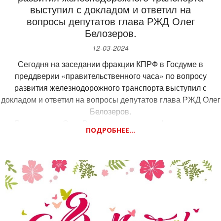
выступил с докладом и ответил на
вопросы депутатов глава РЖД Олег
Белозеров.
12-03-2024
Сегодня на заседании фракции КПРФ в Госдуме в
преддверии «правительственного часа» по вопросу
развития железнодорожного транспорта выступил с
докладом и ответил на вопросы депутатов глава РЖД Олег
Белозеров.
В частности, Олег Валентинович проинформировал
ПОДРОБНЕЕ...
об итогах работы РЖД в сфере грузовых и пассажирских
перевозок за 2023 год. Обсуждалась также текущая
деятельность компании и меры по повышению объемов
перевозок.
Напомню, что сейчас актуальным для Татарстана является
развитие пригородных и внутригородских
железнодорожных перевозок, в частности, строительство
кольцевой железной дороги Казани, а также строительство