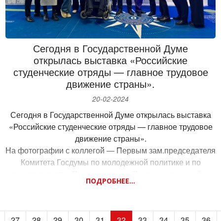
Сегодня в Государственной Думе
открылась выставка «Российские
студенческие отряды — главное трудовое
движение страны».
20-02-2024
Сегодня в Государственной Думе открылась выставка
«Российские студенческие отряды — главное трудовое
движение страны».
На фотографии с коллегой — Первым зам.председателя
Комитета Госдумы по молодежной политике и по
совместительству Председателем Правления российских
ПОДРОБНЕЕ...
студотрядов — Михаилом Киселевым.
В этом году в нашей стране отмечается 65-летие
студенческих отрядов.
27
28
29
30
31
32
33
34
35
36