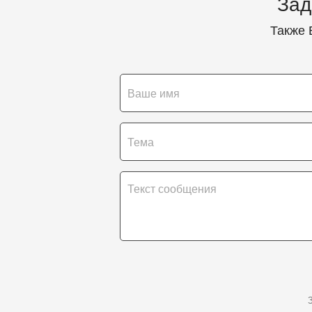
Зад
Также 