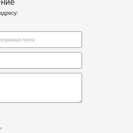
ение
адресу:
х