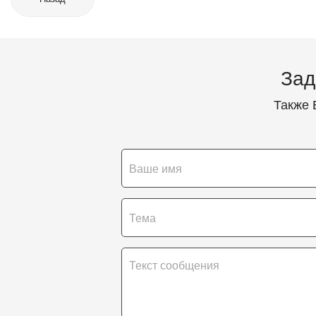
Зад
Также 