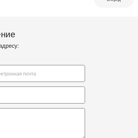
ение
адресу: