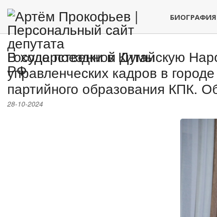
БИОГРАФИЯ
В ходе поездки в Китайскую На
управленческих кадров в город
партийного образования КПК. О
28-10-2024