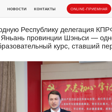
НОВОСТИ
КОНТАКТЫ
ONLINE-ПРИЕМНАЯ
родную Республику делегация КП
е Яньань провинции Шэньси — одн
бразовательный курс, ставший п